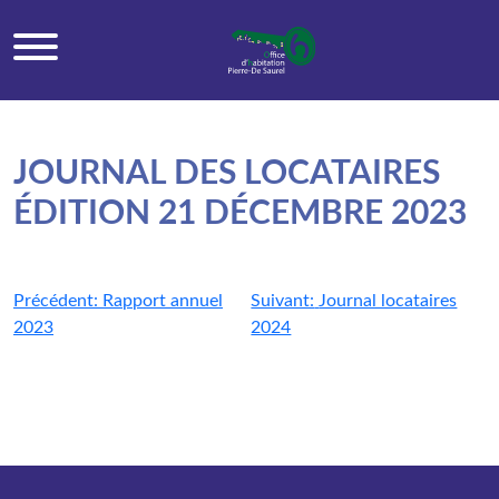
Skip
to
content
JOURNAL DES LOCATAIRES
ÉDITION 21 DÉCEMBRE 2023
Navigation
Précédent:
Rapport annuel
Suivant:
Journal locataires
2023
2024
de
l'article